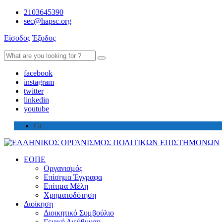
2103645390
sec@hapsc.org
Είσοδος
Έξοδος
Search
for:
facebook
instagram
twitter
linkedin
youtube
Gr
ΕΟΠΕ
Οργανισμός
Επίσημα Έγγραφα
Επίτιμα Μέλη
Χρηματοδότηση
Διοίκηση
Διοικητικό Συμβούλιο
Γενική Διεύθυνση