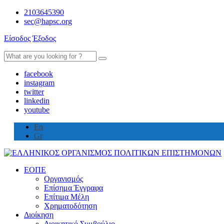
2103645390
sec@hapsc.org
Είσοδος
Έξοδος
Search
for:
facebook
instagram
twitter
linkedin
youtube
En
Gr
ΕΟΠΕ
Οργανισμός
Επίσημα Έγγραφα
Επίτιμα Μέλη
Χρηματοδότηση
Διοίκηση
Διοικητικό Συμβούλιο