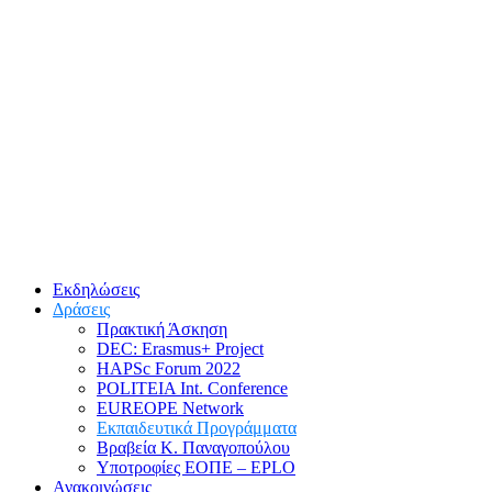
Εκδηλώσεις
Δράσεις
Πρακτική Άσκηση
DEC: Erasmus+ Project
HAPSc Forum 2022
POLITEIA Int. Conference
EUREOPE Network
Εκπαιδευτικά Προγράμματα
Βραβεία Κ. Παναγοπούλου
Υποτροφίες ΕΟΠΕ – EPLO
Ανακοινώσεις