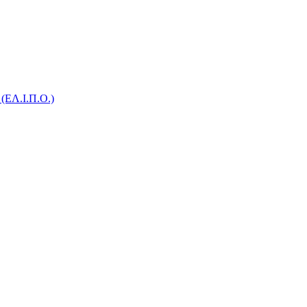
 (ΕΛ.Ι.Π.Ο.)