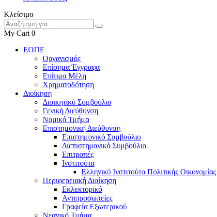
Κλείσιμο
My Cart
0
ΕΟΠΕ
Οργανισμός
Επίσημα Έγγραφα
Επίτιμα Μέλη
Χρηματοδότηση
Διοίκηση
Διοικητικό Συμβούλιο
Γενική Διεύθυνση
Νομικό Τμήμα
Επιστημονική Διεύθυνση
Επιστημονικό Συμβούλιο
Διεπιστημονικό Συμβούλιο
Επιτροπές
Ινστιτούτα
Ελληνικό Ινστιτούτο Πολιτικής Οικονομίας
Περιφερειακή Διοίκηση
Εκλεκτορικό
Αντιπροσωπείες
Γραφεία Εξωτερικού
Νεανικό Τμήμα