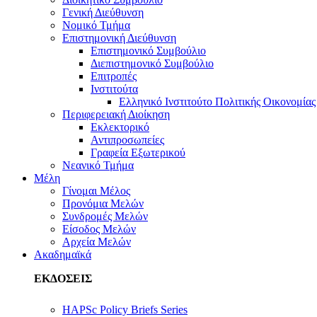
Γενική Διεύθυνση
Νομικό Τμήμα
Επιστημονική Διεύθυνση
Επιστημονικό Συμβούλιο
Διεπιστημονικό Συμβούλιο
Επιτροπές
Ινστιτούτα
Ελληνικό Ινστιτούτο Πολιτικής Οικονομίας
Περιφερειακή Διοίκηση
Εκλεκτορικό
Αντιπροσωπείες
Γραφεία Εξωτερικού
Νεανικό Τμήμα
Μέλη
Γίνομαι Μέλος
Προνόμια Μελών
Συνδρομές Μελών
Είσοδος Μελών
Αρχεία Μελών
Ακαδημαϊκά
ΕΚΔΟΣΕΙΣ
HAPSc Policy Briefs Series