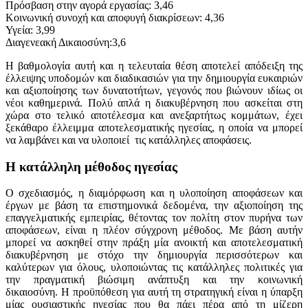
Πρόσβαση στην αγορά εργασίας: 3,46
Κοινωνική συνοχή και αποφυγή διακρίσεων: 4,36
Υγεία: 3,99
Διαγενεακή Δικαιοσύνη:3,6
Η βαθμολογία αυτή και η τελευταία θέση αποτελεί απόδειξη της
έλλειψης υποδομών και διαδικασιών για την δημιουργία ευκαιριών
και αξιοποίησης των δυνατοτήτων, γεγονός που βιώνουν ιδίως οι
νέοι καθημερινά. Πολύ απλά η διακυβέρνηση που ασκείται στη
χώρα στο τελικό αποτέλεσμα και ανεξαρτήτως κομμάτων, έχει
ξεκάθαρο έλλειμμα αποτελεσματικής ηγεσίας, η οποία να μπορεί
να λαμβάνει και να υλοποιεί τις κατάλληλες αποφάσεις.
Η κατάλληλη μέθοδος ηγεσίας
Ο σχεδιασμός, η διαμόρφωση και η υλοποίηση αποφάσεων και
έργων με βάση τα επιστημονικά δεδομένα, την αξιοποίηση της
επαγγελματικής εμπειρίας, θέτοντας τον πολίτη στον πυρήνα των
αποφάσεων, είναι η πλέον σύγχρονη μέθοδος. Με βάση αυτήν
μπορεί να ασκηθεί στην πράξη μία ανοικτή και αποτελεσματική
διακυβέρνηση με στόχο την δημιουργία περισσότερων και
καλύτερων για όλους, υλοποιώντας τις κατάλληλες πολιτικές για
την πραγματική βιώσιμη ανάπτυξη και την κοινωνική
δικαιοσύνη. Η προϋπόθεση για αυτή τη στρατηγική είναι η ύπαρξη
μίας ουσιαστικής ηγεσίας που θα πάει πέρα από τη μίζερη