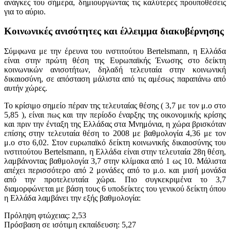
ανάγκες του σήμερα, δημιουργώντας τις καλύτερες προυποθέσεις
για το αύριο.
Κοινωνικές ανισότητες και έλλειμμα διακυβέρνησης
Σύμφωνα με την έρευνα του ινστιτούτου Bertelsmann, η Ελλάδα
είναι στην πρώτη θέση της Ευρωπαϊκής Ένωσης στο δείκτη
κοινωνικών ανισοτήτων, δηλαδή τελευταία στην κοινωνική
δικαιοσύνη, σε απόσταση μάλιστα από τις αμέσως παραπάνω από
αυτήν χώρες.
Το κρίσιμο σημείο πέραν της τελευταίας θέσης ( 3,7 με τον μ.ο στο
5,85 ), είναι πως και την περίοδο έναρξης της οικονομικής κρίσης
και πριν την ένταξη της Ελλάδας στα Μνημόνια, η χώρα βρισκόταν
επίσης στην τελευταία θέση το 2008 με βαθμολογία 4,36 με τον
μ.ο στο 6,02. Στον ευρωπαϊκό δείκτη κοινωνικής δικαιοσύνης του
ινστιτούτου Bertelsmann, η Ελλάδα είναι στην τελευταία 28η θέση,
λαμβάνοντας βαθμολογία 3,7 στην κλίμακα από 1 ως 10. Μάλιστα
απέχει περισσότερο από 2 μονάδες από το μ.ο. και μισή μονάδα
από την προτελευταία χώρα. Πιο συγκεκριμένα το 3,7
διαμορφώνεται με βάση τους 6 υποδείκτες του γενικού δείκτη όπου
η Ελλάδα λαμβάνει την εξής βαθμολογία:
Πρόληψη φτώχειας: 2,53
Πρόσβαση σε ισότιμη εκπαίδευση: 5,27