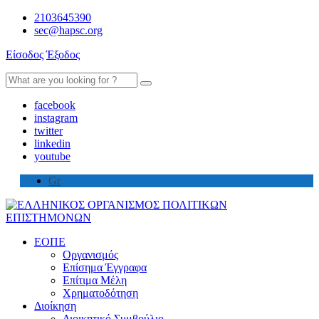
2103645390
sec@hapsc.org
Είσοδος
Έξοδος
Search
for:
facebook
instagram
twitter
linkedin
youtube
Gr
ΕΟΠΕ
Οργανισμός
Επίσημα Έγγραφα
Επίτιμα Μέλη
Χρηματοδότηση
Διοίκηση
Διοικητικό Συμβούλιο