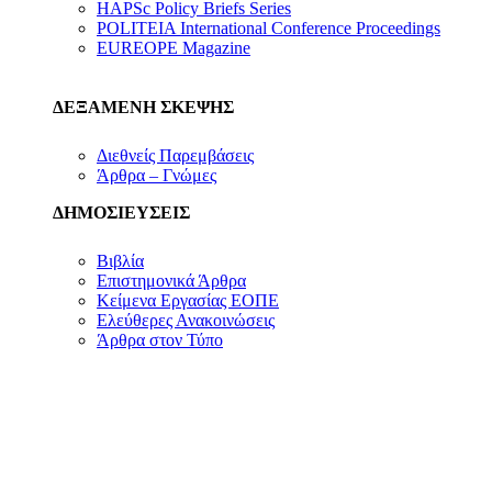
HAPSc Policy Briefs Series
POLITEIA International Conference Proceedings
EUREOPE Magazine
ΔΕΞΑΜΕΝΗ ΣΚΕΨΗΣ
Διεθνείς Παρεμβάσεις
Άρθρα – Γνώμες
ΔΗΜΟΣΙΕΥΣΕΙΣ
Βιβλία
Επιστημονικά Άρθρα
Κείμενα Εργασίας ΕΟΠΕ
Ελεύθερες Ανακοινώσεις
Άρθρα στον Τύπο