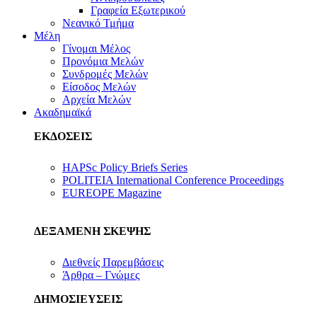
Γραφεία Εξωτερικού
Νεανικό Τμήμα
Μέλη
Γίνομαι Μέλος
Προνόμια Μελών
Συνδρομές Μελών
Είσοδος Μελών
Αρχεία Μελών
Ακαδημαϊκά
ΕΚΔΟΣΕΙΣ
HAPSc Policy Briefs Series
POLITEIA International Conference Proceedings
EUREOPE Magazine
ΔΕΞΑΜΕΝΗ ΣΚΕΨΗΣ
Διεθνείς Παρεμβάσεις
Άρθρα – Γνώμες
ΔΗΜΟΣΙΕΥΣΕΙΣ