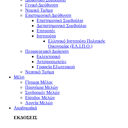
Γενική Διεύθυνση
Νομικό Τμήμα
Επιστημονική Διεύθυνση
Επιστημονικό Συμβούλιο
Διεπιστημονικό Συμβούλιο
Επιτροπές
Ινστιτούτα
Ελληνικό Ινστιτούτο Πολιτικής
Οικονομίας (ΕΛ.Ι.Π.Ο.)
Περιφερειακή Διοίκηση
Εκλεκτορικό
Αντιπροσωπείες
Γραφεία Εξωτερικού
Νεανικό Τμήμα
Μέλη
Γίνομαι Μέλος
Προνόμια Μελών
Συνδρομές Μελών
Είσοδος Μελών
Αρχεία Μελών
Ακαδημαϊκά
ΕΚΔΟΣΕΙΣ