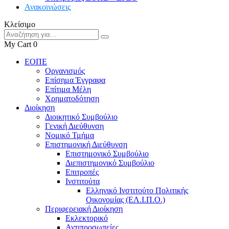
Ανακοινώσεις
Κλείσιμο
My Cart
0
ΕΟΠΕ
Οργανισμός
Επίσημα Έγγραφα
Επίτιμα Μέλη
Χρηματοδότηση
Διοίκηση
Διοικητικό Συμβούλιο
Γενική Διεύθυνση
Νομικό Τμήμα
Επιστημονική Διεύθυνση
Επιστημονικό Συμβούλιο
Διεπιστημονικό Συμβούλιο
Επιτροπές
Ινστιτούτα
Ελληνικό Ινστιτούτο Πολιτικής
Οικονομίας (ΕΛ.Ι.Π.Ο.)
Περιφερειακή Διοίκηση
Εκλεκτορικό
Αντιπροσωπείες