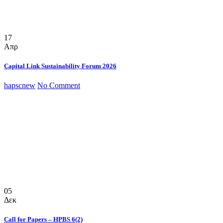
17
Απρ
Capital Link Sustainability Forum 2026
hapscnew
No Comment
05
Δεκ
Call for Papers – HPBS 6(2)