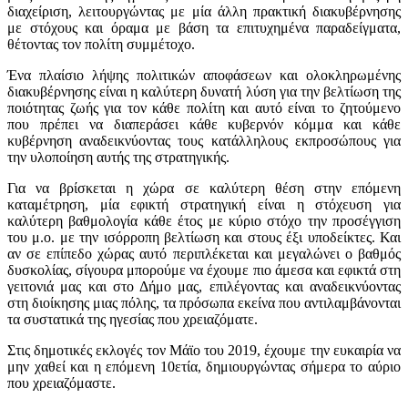
διαχείριση, λειτουργώντας με μία άλλη πρακτική διακυβέρνησης
με στόχους και όραμα με βάση τα επιτυχημένα παραδείγματα,
θέτοντας τον πολίτη συμμέτοχο.
Ένα πλαίσιο λήψης πολιτικών αποφάσεων και ολοκληρωμένης
διακυβέρνησης είναι η καλύτερη δυνατή λύση για την βελτίωση της
ποιότητας ζωής για τον κάθε πολίτη και αυτό είναι το ζητούμενο
που πρέπει να διαπεράσει κάθε κυβερνόν κόμμα και κάθε
κυβέρνηση αναδεικνύοντας τους κατάλληλους εκπροσώπους για
την υλοποίηση αυτής της στρατηγικής.
Για να βρίσκεται η χώρα σε καλύτερη θέση στην επόμενη
καταμέτρηση, μία εφικτή στρατηγική είναι η στόχευση για
καλύτερη βαθμολογία κάθε έτος με κύριο στόχο την προσέγγιση
του μ.ο. με την ισόρροπη βελτίωση και στους έξι υποδείκτες. Και
αν σε επίπεδο χώρας αυτό περιπλέκεται και μεγαλώνει ο βαθμός
δυσκολίας, σίγουρα μπορούμε να έχουμε πιο άμεσα και εφικτά στη
γειτονιά μας και στο Δήμο μας, επιλέγοντας και αναδεικνύοντας
στη διοίκησης μιας πόλης, τα πρόσωπα εκείνα που αντιλαμβάνονται
τα συστατικά της ηγεσίας που χρειαζόματε.
Στις δημοτικές εκλογές τον Μάϊο του 2019, έχουμε την ευκαιρία να
μην χαθεί και η επόμενη 10ετία, δημιουργώντας σήμερα το αύριο
που χρειαζόμαστε.