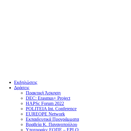
Εκδηλώσεις
Δράσεις
Πρακτική Άσκηση
DEC: Erasmus+ Project
HAPSc Forum 2022
POLITEIA Int. Conference
EUREOPE Network
Εκπαιδευτικά Προγράμματα
Βραβεία Κ. Παναγοπούλου
Υποτροφίες ΕΟΠΕ – EPLO