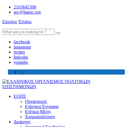
2103645390
sec@hapsc.org
Είσοδος
Έξοδος
Search
for:
facebook
instagram
twitter
linkedin
youtube
Gr
ΕΟΠΕ
Οργανισμός
Επίσημα Έγγραφα
Επίτιμα Μέλη
Χρηματοδότηση
Διοίκηση
Διοικητικό Συμβούλιο