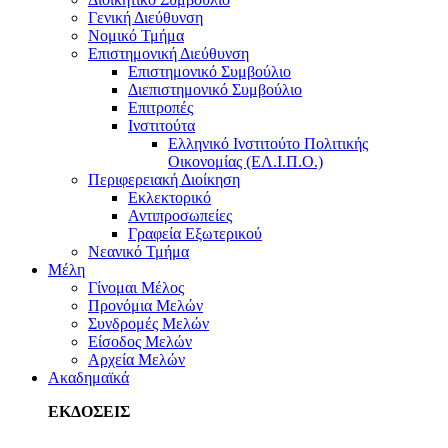
Γενική Διεύθυνση
Νομικό Τμήμα
Επιστημονική Διεύθυνση
Επιστημονικό Συμβούλιο
Διεπιστημονικό Συμβούλιο
Επιτροπές
Ινστιτούτα
Ελληνικό Ινστιτούτο Πολιτικής
Οικονομίας (ΕΛ.Ι.Π.Ο.)
Περιφερειακή Διοίκηση
Εκλεκτορικό
Αντιπροσωπείες
Γραφεία Εξωτερικού
Νεανικό Τμήμα
Μέλη
Γίνομαι Μέλος
Προνόμια Μελών
Συνδρομές Μελών
Είσοδος Μελών
Αρχεία Μελών
Ακαδημαϊκά
ΕΚΔΟΣΕΙΣ