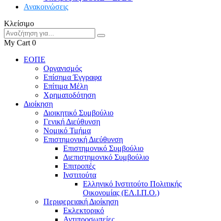
Ανακοινώσεις
Κλείσιμο
My Cart
0
ΕΟΠΕ
Οργανισμός
Επίσημα Έγγραφα
Επίτιμα Μέλη
Χρηματοδότηση
Διοίκηση
Διοικητικό Συμβούλιο
Γενική Διεύθυνση
Νομικό Τμήμα
Επιστημονική Διεύθυνση
Επιστημονικό Συμβούλιο
Διεπιστημονικό Συμβούλιο
Επιτροπές
Ινστιτούτα
Ελληνικό Ινστιτούτο Πολιτικής
Οικονομίας (ΕΛ.Ι.Π.Ο.)
Περιφερειακή Διοίκηση
Εκλεκτορικό
Αντιπροσωπείες