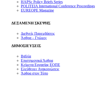
HAPSc Policy Briefs Series
POLITEIA International Conference Proceedings
EUREOPE Magazine
ΔΕΞΑΜΕΝΗ ΣΚΕΨΗΣ
Διεθνείς Παρεμβάσεις
Άρθρα – Γνώμες
ΔΗΜΟΣΙΕΥΣΕΙΣ
Βιβλία
Επιστημονικά Άρθρα
Κείμενα Εργασίας ΕΟΠΕ
Ελεύθερες Ανακοινώσεις
Άρθρα στον Τύπο