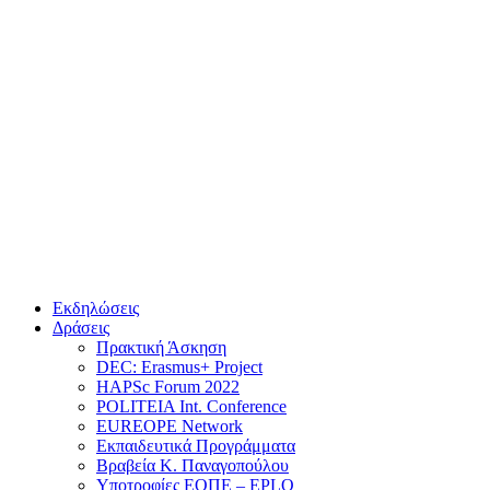
Εκδηλώσεις
Δράσεις
Πρακτική Άσκηση
DEC: Erasmus+ Project
HAPSc Forum 2022
POLITEIA Int. Conference
EUREOPE Network
Εκπαιδευτικά Προγράμματα
Βραβεία Κ. Παναγοπούλου
Υποτροφίες ΕΟΠΕ – EPLO