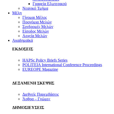
Γραφεία Εξωτερικού
Νεανικό Τμήμα
Μέλη
Γίνομαι Μέλος
Προνόμια Μελών
Συνδρομές Μελών
Είσοδος Μελών
Αρχεία Μελών
Ακαδημαϊκά
ΕΚΔΟΣΕΙΣ
HAPSc Policy Briefs Series
POLITEIA International Conference Proceedings
EUREOPE Magazine
ΔΕΞΑΜΕΝΗ ΣΚΕΨΗΣ
Διεθνείς Παρεμβάσεις
Άρθρα – Γνώμες
ΔΗΜΟΣΙΕΥΣΕΙΣ