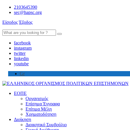
2103645390
sec@hapsc.org
Είσοδος
Έξοδος
Search
for:
facebook
instagram
twitter
linkedin
youtube
Gr
ΕΟΠΕ
Οργανισμός
Επίσημα Έγγραφα
Επίτιμα Μέλη
Χρηματοδότηση
Διοίκηση
Διοικητικό Συμβούλιο
Γενική Διεύθυνση