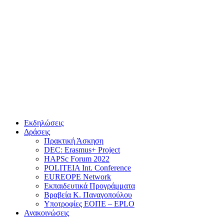
Εκδηλώσεις
Δράσεις
Πρακτική Άσκηση
DEC: Erasmus+ Project
HAPSc Forum 2022
POLITEIA Int. Conference
EUREOPE Network
Εκπαιδευτικά Προγράμματα
Βραβεία Κ. Παναγοπούλου
Υποτροφίες ΕΟΠΕ – EPLO
Ανακοινώσεις