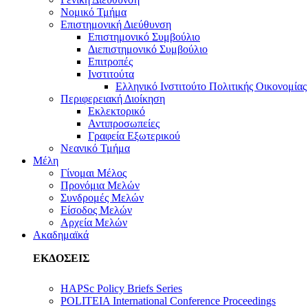
Νομικό Τμήμα
Επιστημονική Διεύθυνση
Επιστημονικό Συμβούλιο
Διεπιστημονικό Συμβούλιο
Επιτροπές
Ινστιτούτα
Ελληνικό Ινστιτούτο Πολιτικής Οικονομίας
Περιφερειακή Διοίκηση
Εκλεκτορικό
Αντιπροσωπείες
Γραφεία Εξωτερικού
Νεανικό Τμήμα
Μέλη
Γίνομαι Μέλος
Προνόμια Μελών
Συνδρομές Μελών
Είσοδος Μελών
Αρχεία Μελών
Ακαδημαϊκά
ΕΚΔΟΣΕΙΣ
HAPSc Policy Briefs Series
POLITEIA International Conference Proceedings