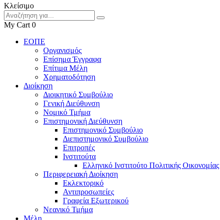
Κλείσιμο
My Cart
0
ΕΟΠΕ
Οργανισμός
Επίσημα Έγγραφα
Επίτιμα Μέλη
Χρηματοδότηση
Διοίκηση
Διοικητικό Συμβούλιο
Γενική Διεύθυνση
Νομικό Τμήμα
Επιστημονική Διεύθυνση
Επιστημονικό Συμβούλιο
Διεπιστημονικό Συμβούλιο
Επιτροπές
Ινστιτούτα
Ελληνικό Ινστιτούτο Πολιτικής Οικονομίας
Περιφερειακή Διοίκηση
Εκλεκτορικό
Αντιπροσωπείες
Γραφεία Εξωτερικού
Νεανικό Τμήμα
Μέλη