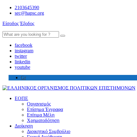
2103645390
sec@hapsc.org
Είσοδος
Έξοδος
Search
for:
facebook
instagram
twitter
linkedin
youtube
Gr
ΕΟΠΕ
Οργανισμός
Επίσημα Έγγραφα
Επίτιμα Μέλη
Χρηματοδότηση
Διοίκηση
Διοικητικό Συμβούλιο
Γενική Διεύθυνση