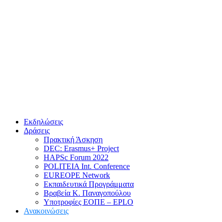
Εκδηλώσεις
Δράσεις
Πρακτική Άσκηση
DEC: Erasmus+ Project
HAPSc Forum 2022
POLITEIA Int. Conference
EUREOPE Network
Εκπαιδευτικά Προγράμματα
Βραβεία Κ. Παναγοπούλου
Υποτροφίες ΕΟΠΕ – EPLO
Ανακοινώσεις