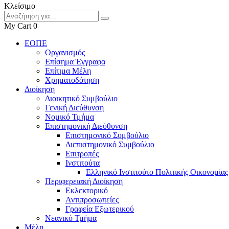
Κλείσιμο
My Cart
0
ΕΟΠΕ
Οργανισμός
Επίσημα Έγγραφα
Επίτιμα Μέλη
Χρηματοδότηση
Διοίκηση
Διοικητικό Συμβούλιο
Γενική Διεύθυνση
Νομικό Τμήμα
Επιστημονική Διεύθυνση
Επιστημονικό Συμβούλιο
Διεπιστημονικό Συμβούλιο
Επιτροπές
Ινστιτούτα
Ελληνικό Ινστιτούτο Πολιτικής Οικονομίας
Περιφερειακή Διοίκηση
Εκλεκτορικό
Αντιπροσωπείες
Γραφεία Εξωτερικού
Νεανικό Τμήμα
Μέλη