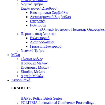
Νομικό Τμήμα
Επιστημονική Διεύθυνση
Επιστημονικό Συμβούλιο
Διεπιστημονικό Συμβούλιο
Επιτροπές
Ινστιτούτα
Ελληνικό Ινστιτούτο Πολιτικής Οικονομίας
Περιφερειακή Διοίκηση
Εκλεκτορικό
Αντιπροσωπείες
Γραφεία Εξωτερικού
Νεανικό Τμήμα
Μέλη
Γίνομαι Μέλος
Προνόμια Μελών
Συνδρομές Μελών
Είσοδος Μελών
Αρχεία Μελών
Ακαδημαϊκά
ΕΚΔΟΣΕΙΣ
HAPSc Policy Briefs Series
POLITEIA International Conference Proceedings