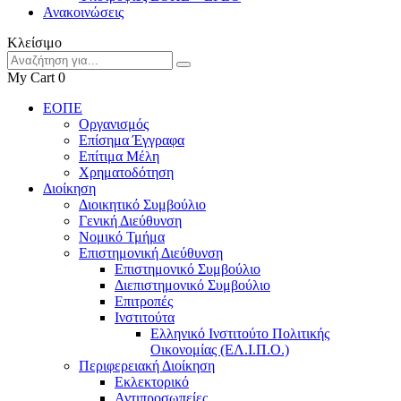
Ανακοινώσεις
Κλείσιμο
My Cart
0
ΕΟΠΕ
Οργανισμός
Επίσημα Έγγραφα
Επίτιμα Μέλη
Χρηματοδότηση
Διοίκηση
Διοικητικό Συμβούλιο
Γενική Διεύθυνση
Νομικό Τμήμα
Επιστημονική Διεύθυνση
Επιστημονικό Συμβούλιο
Διεπιστημονικό Συμβούλιο
Επιτροπές
Ινστιτούτα
Ελληνικό Ινστιτούτο Πολιτικής
Οικονομίας (ΕΛ.Ι.Π.Ο.)
Περιφερειακή Διοίκηση
Εκλεκτορικό
Αντιπροσωπείες