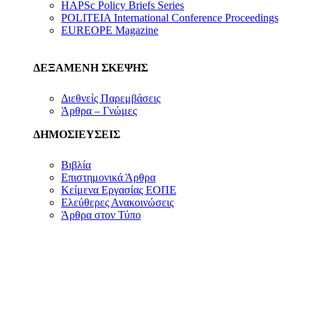
HAPSc Policy Briefs Series
POLITEIA International Conference Proceedings
EUREOPE Magazine
ΔΕΞΑΜΕΝΗ ΣΚΕΨΗΣ
Διεθνείς Παρεμβάσεις
Άρθρα – Γνώμες
ΔΗΜΟΣΙΕΥΣΕΙΣ
Βιβλία
Επιστημονικά Άρθρα
Κείμενα Εργασίας ΕΟΠΕ
Ελεύθερες Ανακοινώσεις
Άρθρα στον Τύπο