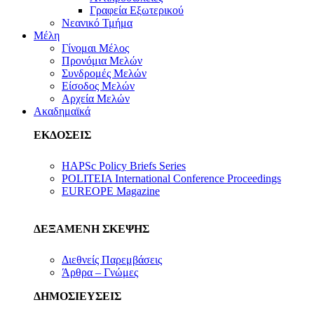
Γραφεία Εξωτερικού
Νεανικό Τμήμα
Μέλη
Γίνομαι Μέλος
Προνόμια Μελών
Συνδρομές Μελών
Είσοδος Μελών
Αρχεία Μελών
Ακαδημαϊκά
ΕΚΔΟΣΕΙΣ
HAPSc Policy Briefs Series
POLITEIA International Conference Proceedings
EUREOPE Magazine
ΔΕΞΑΜΕΝΗ ΣΚΕΨΗΣ
Διεθνείς Παρεμβάσεις
Άρθρα – Γνώμες
ΔΗΜΟΣΙΕΥΣΕΙΣ