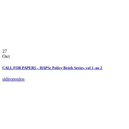
27
Οκτ
CALL FOR PAPERS – HAPSc Policy Briefs Series, vol 1, no 2
sidiropoulos