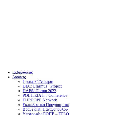
Εκδηλώσεις
Δράσεις
Πρακτική Άσκηση
DEC: Erasmus+ Project
HAPSc Forum 2022
POLITEIA Int. Conference
EUREOPE Network
Εκπαιδευτικά Προγράμματα
Βραβεία Κ. Παναγοπούλου
Υποτροφίες ΕΟΠΕ – EPLO