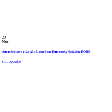
23
Νοέ
Αποτελέσματα εκλογών Διοικούσας Επιτροπής Νεολαίας ΕΟΠΕ
sidiropoulos