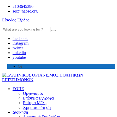
2103645390
sec@hapsc.org
Είσοδος
Έξοδος
Search
for:
facebook
instagram
twitter
linkedin
youtube
Gr
ΕΟΠΕ
Οργανισμός
Επίσημα Έγγραφα
Επίτιμα Μέλη
Χρηματοδότηση
Διοίκηση
Διοικητικό Συμβούλιο