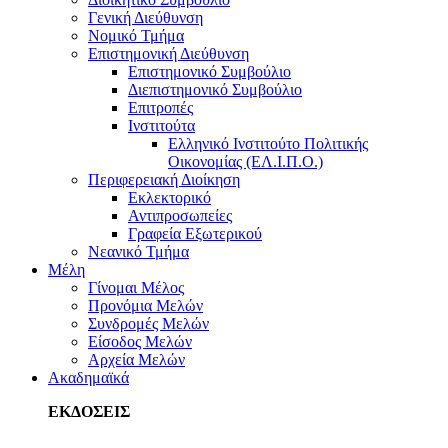
Γενική Διεύθυνση
Νομικό Τμήμα
Επιστημονική Διεύθυνση
Επιστημονικό Συμβούλιο
Διεπιστημονικό Συμβούλιο
Επιτροπές
Ινστιτούτα
Ελληνικό Ινστιτούτο Πολιτικής
Οικονομίας (ΕΛ.Ι.Π.Ο.)
Περιφερειακή Διοίκηση
Εκλεκτορικό
Αντιπροσωπείες
Γραφεία Εξωτερικού
Νεανικό Τμήμα
Μέλη
Γίνομαι Μέλος
Προνόμια Μελών
Συνδρομές Μελών
Είσοδος Μελών
Αρχεία Μελών
Ακαδημαϊκά
ΕΚΔΟΣΕΙΣ