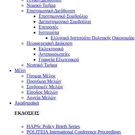
Νομικό Τμήμα
Επιστημονική Διεύθυνση
Επιστημονικό Συμβούλιο
Διεπιστημονικό Συμβούλιο
Επιτροπές
Ινστιτούτα
Ελληνικό Ινστιτούτο Πολιτικής Οικονομίας
Περιφερειακή Διοίκηση
Εκλεκτορικό
Αντιπροσωπείες
Γραφεία Εξωτερικού
Νεανικό Τμήμα
Μέλη
Γίνομαι Μέλος
Προνόμια Μελών
Συνδρομές Μελών
Είσοδος Μελών
Αρχεία Μελών
Ακαδημαϊκά
ΕΚΔΟΣΕΙΣ
HAPSc Policy Briefs Series
POLITEIA International Conference Proceedings