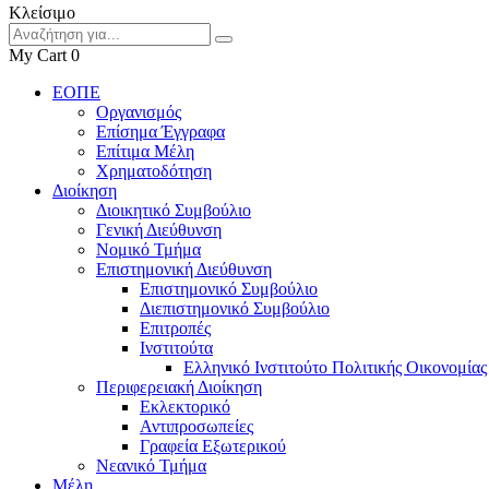
Κλείσιμο
My Cart
0
ΕΟΠΕ
Οργανισμός
Επίσημα Έγγραφα
Επίτιμα Μέλη
Χρηματοδότηση
Διοίκηση
Διοικητικό Συμβούλιο
Γενική Διεύθυνση
Νομικό Τμήμα
Επιστημονική Διεύθυνση
Επιστημονικό Συμβούλιο
Διεπιστημονικό Συμβούλιο
Επιτροπές
Ινστιτούτα
Ελληνικό Ινστιτούτο Πολιτικής Οικονομίας
Περιφερειακή Διοίκηση
Εκλεκτορικό
Αντιπροσωπείες
Γραφεία Εξωτερικού
Νεανικό Τμήμα
Μέλη