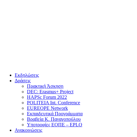
Εκδηλώσεις
Δράσεις
Πρακτική Άσκηση
DEC: Erasmus+ Project
HAPSc Forum 2022
POLITEIA Int. Conference
EUREOPE Network
Εκπαιδευτικά Προγράμματα
Βραβεία Κ. Παναγοπούλου
Υποτροφίες ΕΟΠΕ – EPLO
Ανακοινώσεις