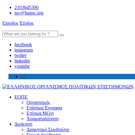
2103645390
sec@hapsc.org
Είσοδος
Έξοδος
Search
for:
facebook
instagram
twitter
linkedin
youtube
Gr
ΕΟΠΕ
Οργανισμός
Επίσημα Έγγραφα
Επίτιμα Μέλη
Χρηματοδότηση
Διοίκηση
Διοικητικό Συμβούλιο
Γενική Διεύθυνση