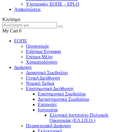
Υποτροφίες ΕΟΠΕ – EPLO
Ανακοινώσεις
Κλείσιμο
My Cart
0
ΕΟΠΕ
Οργανισμός
Επίσημα Έγγραφα
Επίτιμα Μέλη
Χρηματοδότηση
Διοίκηση
Διοικητικό Συμβούλιο
Γενική Διεύθυνση
Νομικό Τμήμα
Επιστημονική Διεύθυνση
Επιστημονικό Συμβούλιο
Διεπιστημονικό Συμβούλιο
Επιτροπές
Ινστιτούτα
Ελληνικό Ινστιτούτο Πολιτικής
Οικονομίας (ΕΛ.Ι.Π.Ο.)
Περιφερειακή Διοίκηση
Εκλεκτορικό