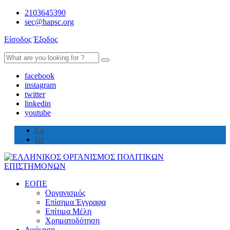
2103645390
sec@hapsc.org
Είσοδος
Έξοδος
Search
for:
facebook
instagram
twitter
linkedin
youtube
En
Gr
ΕΟΠΕ
Οργανισμός
Επίσημα Έγγραφα
Επίτιμα Μέλη
Χρηματοδότηση
Διοίκηση