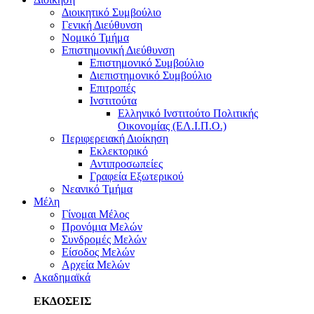
Διοικητικό Συμβούλιο
Γενική Διεύθυνση
Νομικό Τμήμα
Επιστημονική Διεύθυνση
Επιστημονικό Συμβούλιο
Διεπιστημονικό Συμβούλιο
Επιτροπές
Ινστιτούτα
Ελληνικό Ινστιτούτο Πολιτικής
Οικονομίας (ΕΛ.Ι.Π.Ο.)
Περιφερειακή Διοίκηση
Εκλεκτορικό
Αντιπροσωπείες
Γραφεία Εξωτερικού
Νεανικό Τμήμα
Μέλη
Γίνομαι Μέλος
Προνόμια Μελών
Συνδρομές Μελών
Είσοδος Μελών
Αρχεία Μελών
Ακαδημαϊκά
ΕΚΔΟΣΕΙΣ