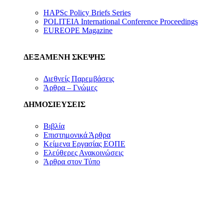
HAPSc Policy Briefs Series
POLITEIA International Conference Proceedings
EUREOPE Magazine
ΔΕΞΑΜΕΝΗ ΣΚΕΨΗΣ
Διεθνείς Παρεμβάσεις
Άρθρα – Γνώμες
ΔΗΜΟΣΙΕΥΣΕΙΣ
Βιβλία
Επιστημονικά Άρθρα
Κείμενα Εργασίας ΕΟΠΕ
Ελεύθερες Ανακοινώσεις
Άρθρα στον Τύπο