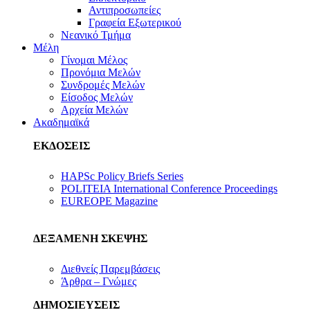
Αντιπροσωπείες
Γραφεία Εξωτερικού
Νεανικό Τμήμα
Μέλη
Γίνομαι Μέλος
Προνόμια Μελών
Συνδρομές Μελών
Είσοδος Μελών
Αρχεία Μελών
Ακαδημαϊκά
ΕΚΔΟΣΕΙΣ
HAPSc Policy Briefs Series
POLITEIA International Conference Proceedings
EUREOPE Magazine
ΔΕΞΑΜΕΝΗ ΣΚΕΨΗΣ
Διεθνείς Παρεμβάσεις
Άρθρα – Γνώμες
ΔΗΜΟΣΙΕΥΣΕΙΣ